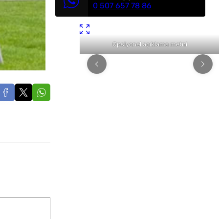
0 507 657 78 86
l açıklama metni