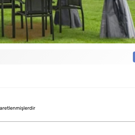
Opsiyone
şaretlenmişlerdir