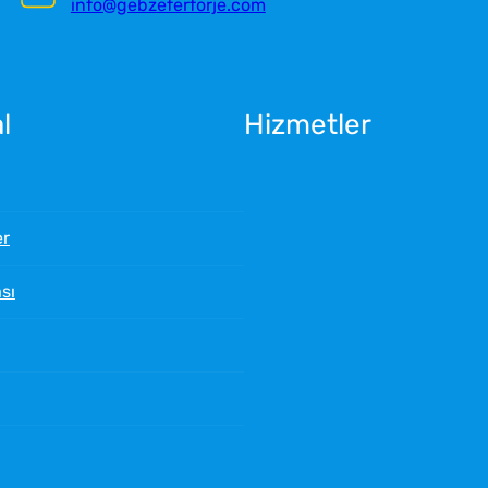
info@gebzeferforje.com
l
Hizmetler
er
ası