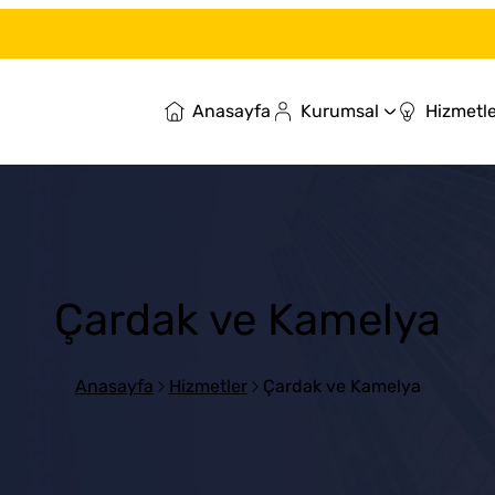
Anasayfa
Kurumsal
Hizmetle
Çardak ve Kamelya
Anasayfa
Hizmetler
Çardak ve Kamelya