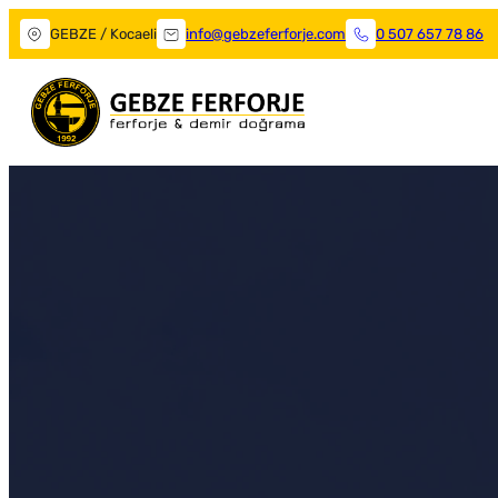
GEBZE / Kocaeli
info@gebzeferforje.com
0 507 657 78 86