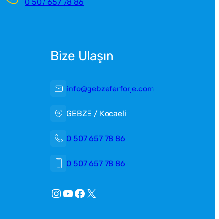
0 507 657 78 86
Bize Ulaşın
info@gebzeferforje.com
GEBZE / Kocaeli
0 507 657 78 86
0 507 657 78 86
Instagram
YouTube
Facebook
X